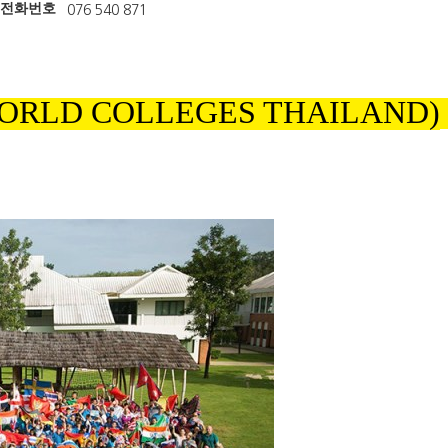
전화번호
076 540 871
ORLD COLLEGES THAILAND
)