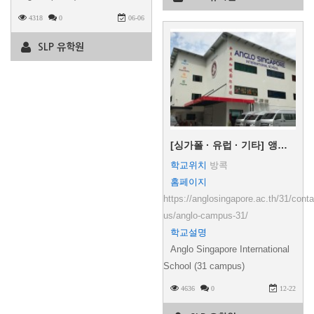
4318
0
06-06
SLP 유학원
[싱가폴 · 유럽 · 기타]
앵글로싱가폴 국제학교 (31캠퍼스)
학교위치
방콕
홈페이지
https://anglosingapore.ac.th/31/conta
us/anglo-campus-31/
학교설명
Anglo Singapore International
School (31 campus)
4636
0
12-22