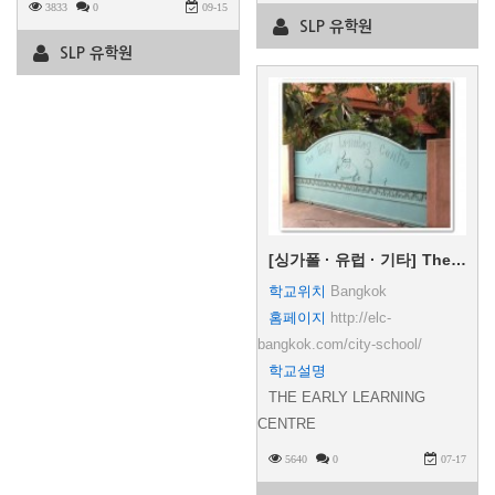
3833
0
09-15
SLP 유학원
SLP 유학원
[싱가폴 · 유럽 · 기타]
The Early Learning Centre (ELC)
학교위치
Bangkok
홈페이지
http://elc-
bangkok.com/city-school/
학교설명
THE EARLY LEARNING
CENTRE
5640
0
07-17