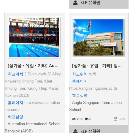
SLP 유학원
[싱가폴 · 유럽 · 기타]
Australian International School Bangkok (AISB)
[싱가폴 · 유럽 · 기타]
앵글로싱가폴 국제학교 (64캠퍼스)
학교위치
2 Sukhumvit 20 Alley,
학교위치
방콕
Khwaeng Khlong Toei, Khet
홈페이지
Khlong Toei, Krung Thep Maha
https://anglosingapore.ac.th
Nakhon 10110
학교설명
홈페이지
http://www.australian-
Anglo Singapore International
isb.com/
School
학교설명
4268
0
12-22
Australian International School
Bangkok (AISB)
SLP 유학원