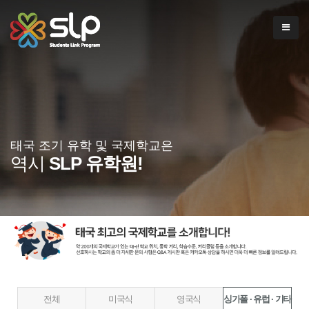
태국 조기 유학 및 국제학교은
역시
SLP 유학원!
전체
미국식
영국식
싱가폴 · 유럽 · 기타