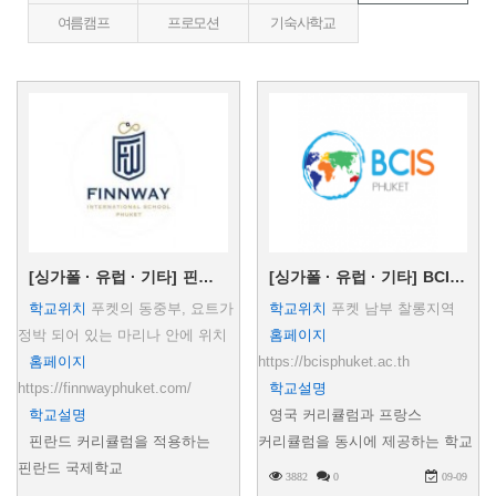
여름캠프
프로모션
기숙사학교
[싱가폴 · 유럽 · 기타]
핀웨이 푸켓 국제학교
[싱가폴 · 유럽 · 기타]
BCIS Phuket
학교위치
푸켓의 동중부, 요트가
학교위치
푸켓 남부 찰롱지역
정박 되어 있는 마리나 안에 위치
홈페이지
홈페이지
https://bcisphuket.ac.th
https://finnwayphuket.com/
학교설명
학교설명
영국 커리큘럼과 프랑스
핀란드 커리큘럼을 적용하는
커리큘럼을 동시에 제공하는 학교
핀란드 국제학교
3882
0
09-09